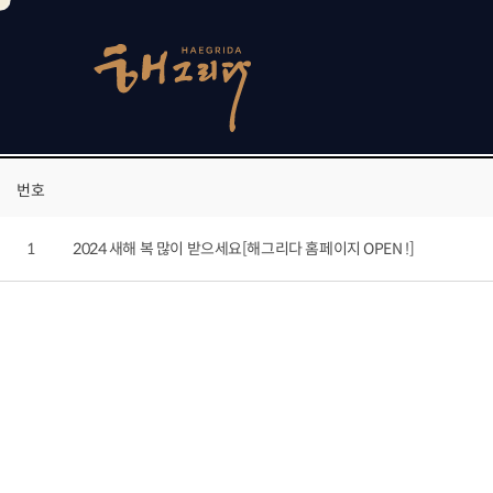
전체
건
현재 페이지
1
1/1
번호
1
2024 새해 복 많이 받으세요[해그리다 홈페이지 OPEN !]