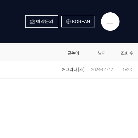
예약문의
KOREAN
글쓴이
날짜
조회 수
해그리다 [조]
2024-01-17
1623